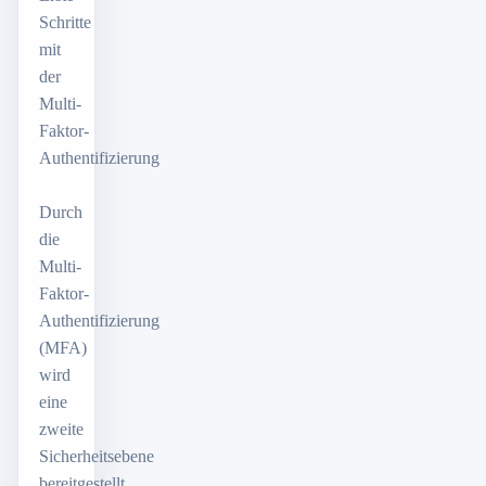
Schritte
mit
der
Multi-
Faktor-
Authentifizierung
Durch
die
Multi-
Faktor-
Authentifizierung
(MFA)
wird
eine
zweite
Sicherheitsebene
bereitgestellt.