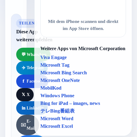
Mit dem iPhone scannen und direkt
TEILEN
im App Store öffnen.
Diese App
weiterempfehlen
Weitere Apps von Microsoft Corporation
💬
WhatsApp
Viva Engage
Microsoft Tag
✈️
Telegram
Microsoft Bing Search
Microsoft OneNote
f
Facebook
MobilKod
𝕏
X
Windows Phone
Bing for iPad – images, news
in
LinkedIn
テレBing番組表
Microsoft Word
E-
✉️
Microsoft Excel
Mail