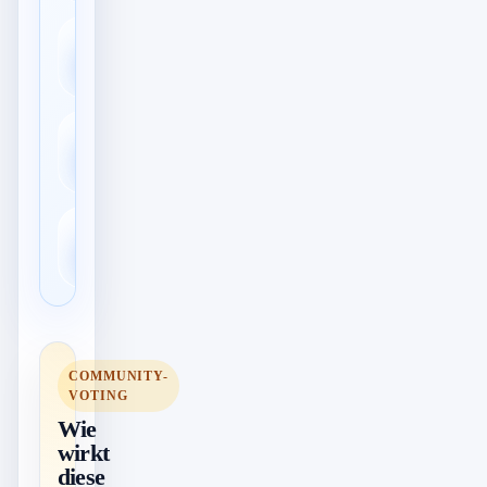
Nutzerprofile &
🧑‍💻
Accounts
Cloud-
☁️
Synchronisation
↕️
Import & Export
COMMUNITY-
VOTING
Wie
wirkt
diese