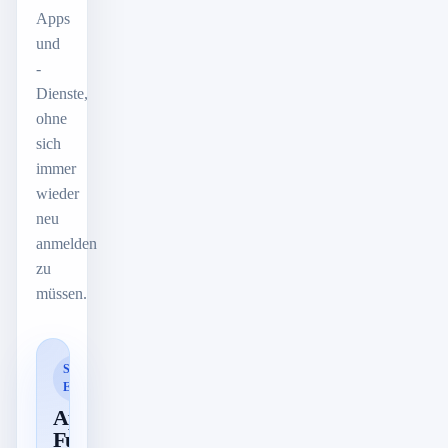
Apps
und
-
Dienste,
ohne
sich
immer
wieder
neu
anmelden
zu
müssen.
SMART
ERKANNT
App-
Funktionen