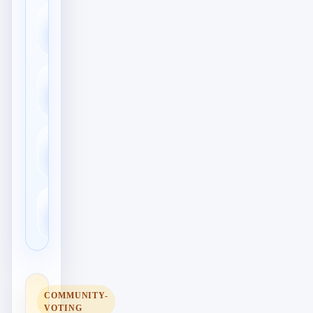
Hintergrundmusik
🎵
& Audio
💳
In-App-Käufe
Ende-zu-Ende-
🔒
Verschlüsselung
📦
Offline-Modus
COMMUNITY-
VOTING