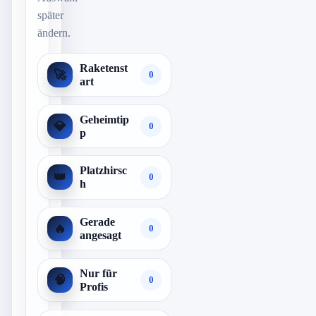
später
ändern.
Raketenst
🚀
0
art
Geheimtip
💎
0
p
Platzhirsc
👑
0
h
Gerade
🔥
0
angesagt
Nur für
🧠
0
Profis