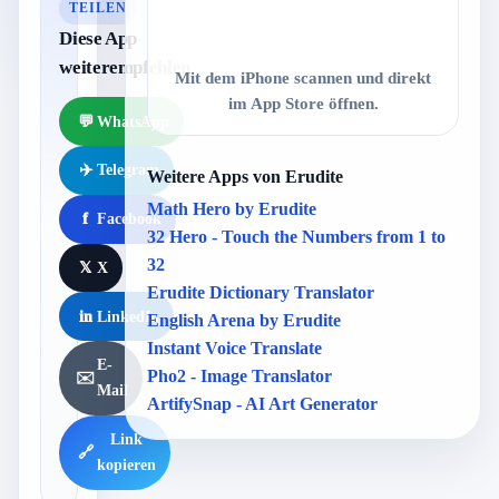
TEILEN
Diese App
weiterempfehlen
Mit dem iPhone scannen und direkt
im App Store öffnen.
💬
WhatsApp
✈️
Telegram
Weitere Apps von Erudite
Math Hero by Erudite
f
Facebook
32 Hero - Touch the Numbers from 1 to
32
𝕏
X
Erudite Dictionary Translator
in
LinkedIn
English Arena by Erudite
Instant Voice Translate
E-
Pho2 - Image Translator
✉️
Mail
ArtifySnap - AI Art Generator
Link
🔗
kopieren