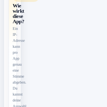
Wie
wirkt
diese
App?
Ein
IP-
Adresse
kann
pro
App
genau
eine
Stimme
abgeben.
Du
kannst
deine
Auswahl