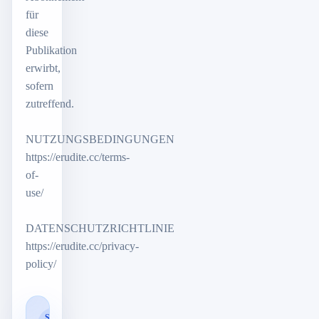
für
diese
Publikation
erwirbt,
sofern
zutreffend.
NUTZUNGSBEDINGUNGEN
https://erudite.cc/terms-
of-
use/
DATENSCHUTZRICHTLINIE
https://erudite.cc/privacy-
policy/
SMART