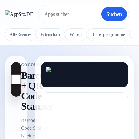
Suchen
Suche
Alle Genres
Wirtschaft
Wetter
Dienstprogramme
Re
COCOLOGICS
Barcode
+ QR
Code
Scanner
Barcode + QR
Code Scanner
ist eine App von