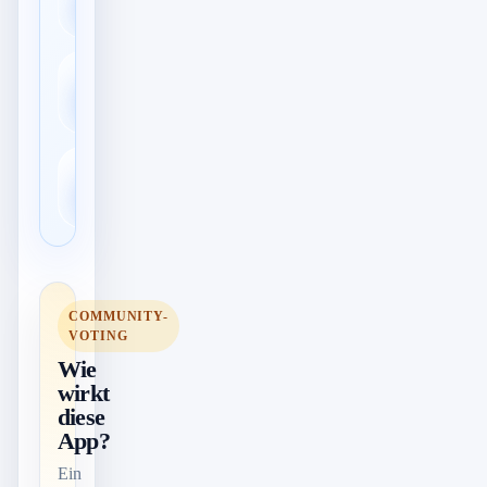
Formate
QR- & Barcode-
📷
Scanner
📚
E-Books & Lesen
COMMUNITY-
VOTING
Wie
wirkt
diese
App?
Ein