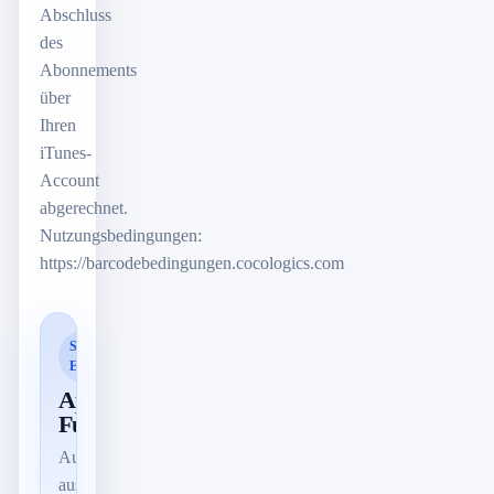
Abschluss
des
Abonnements
über
Ihren
iTunes-
Account
abgerechnet.
Nutzungsbedingungen:
https://barcodebedingungen.cocologics.com
SMART
ERKANNT
App-
Funktionen
Automatisch
aus