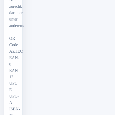
zurecht,
darunter
unter
anderem:
QR
Code
AZTEC
EAN-
8
EAN-
13
UPC-
E
UPC-
A
ISBN-