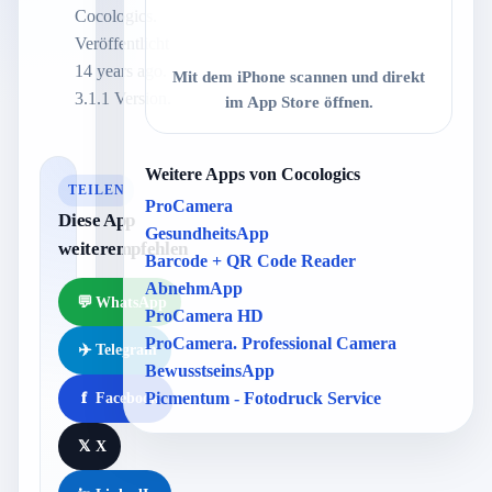
Cocologics.
Veröffentlicht
14 years ago.
Mit dem iPhone scannen und direkt
3.1.1 Version.
im App Store öffnen.
Weitere Apps von Cocologics
TEILEN
ProCamera
Diese App
GesundheitsApp
weiterempfehlen
Barcode + QR Code Reader
AbnehmApp
💬
WhatsApp
ProCamera HD
ProCamera. Professional Camera
✈️
Telegram
BewusstseinsApp
Picmentum - Fotodruck Service
f
Facebook
𝕏
X