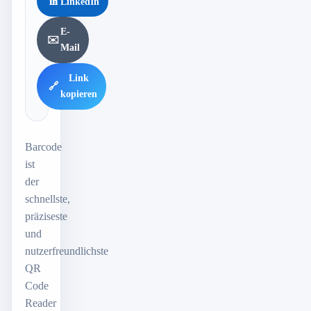
in
LinkedIn
E-
✉️
Mail
Link
🔗
kopieren
Barcode
ist
der
schnellste,
präziseste
und
nutzerfreundlichste
QR
Code
Reader