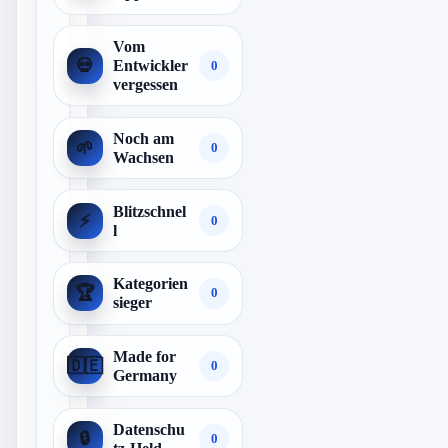
Vom
💀
Entwickler
0
vergessen
Noch am
🌱
0
Wachsen
Blitzschnel
⚡
0
l
Kategorien
🏆
0
sieger
Made for
🇩🇪
0
Germany
Datenschu
🔒
0