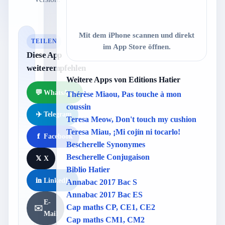
Mit dem iPhone scannen und direkt
TEILEN
im App Store öffnen.
Diese App
weiterempfehlen
Weitere Apps von Editions Hatier
💬
WhatsApp
Thérèse Miaou, Pas touche à mon
coussin
✈️
Telegram
Teresa Meow, Don't touch my cushion
Teresa Miau, ¡Mi cojín ni tocarlo!
f
Facebook
Bescherelle Synonymes
Bescherelle Conjugaison
𝕏
X
Biblio Hatier
in
LinkedIn
Annabac 2017 Bac S
Annabac 2017 Bac ES
E-
Cap maths CP, CE1, CE2
✉️
Mail
Cap maths CM1, CM2