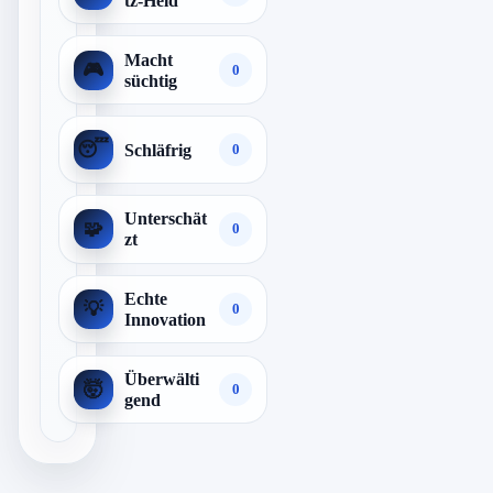
tz-Held
Macht
🎮
0
süchtig
😴
Schläfrig
0
Unterschät
🧩
0
zt
Echte
💡
0
Innovation
Überwälti
🤯
0
gend