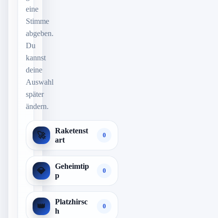
eine
Stimme
abgeben.
Du
kannst
deine
Auswahl
später
ändern.
Raketenst
🚀
0
art
Geheimtip
💎
0
p
Platzhirsc
👑
0
h