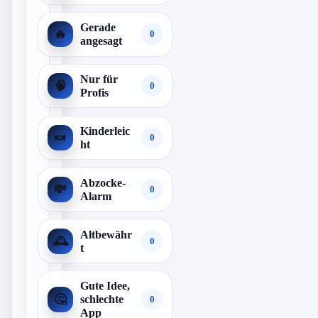
Gerade
🔥
0
angesagt
Nur für
🧠
0
Profis
Kinderleic
🍬
0
ht
Abzocke-
💸
0
Alarm
Altbewähr
🕰️
0
t
Gute Idee,
🤔
schlechte
0
App