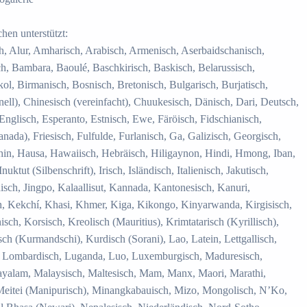
en unterstützt:
ch, Alur, Amharisch, Arabisch, Armenisch, Aserbaidschanisch,
, Bambara, Baoulé, Baschkirisch, Baskisch, Belarussisch,
ol, Birmanisch, Bosnisch, Bretonisch, Bulgarisch, Burjatisch,
ll), Chinesisch (vereinfacht), Chuukesisch, Dänisch, Dari, Deutsch,
glisch, Esperanto, Estnisch, Ewe, Färöisch, Fidschianisch,
anada), Friesisch, Fulfulde, Furlanisch, Ga, Galizisch, Georgisch,
Chin, Hausa, Hawaiisch, Hebräisch, Hiligaynon, Hindi, Hmong, Iban,
nuktut (Silbenschrift), Irisch, Isländisch, Italienisch, Jakutisch,
isch, Jingpo, Kalaallisut, Kannada, Kantonesisch, Kanuri,
, Kekchí, Khasi, Khmer, Kiga, Kikongo, Kinyarwanda, Kirgisisch,
h, Korsisch, Kreolisch (Mauritius), Krimtatarisch (Kyrillisch),
isch (Kurmandschi), Kurdisch (Sorani), Lao, Latein, Lettgallisch,
ch, Lombardisch, Luganda, Luo, Luxemburgisch, Maduresisch,
layalam, Malaysisch, Maltesisch, Mam, Manx, Maori, Marathi,
Meitei (Manipurisch), Minangkabauisch, Mizo, Mongolisch, N’Ko,