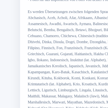
Es werden Übersetzungen zwischen folgenden Sprach
Abchasisch, Aceh, Acholi, Afar, Afrikaans, Albanis
Assamesisch, Awadhi, Awarisch, Aymara, Balinesisch
Belutschi, Bemba, Bengalisch, Betawi, Bhojpuri, Bik
Cebuano, Chamorro, Chichewa, Chinesisch (traditione
Dhivehi, Dinka, Dioula, Dogri, Dombe, Dzongkha, En
Filipino, Finnisch, Fon, Französisch, Französisch (K
Griechisch, Guarani, Gujarati, Haitianisch, Hakha 
Igbo, Ilokano, Indonesisch, Inuktitut (lat. Alphabet), I
Jamaikanisches Kreolisch, Japanisch, Javanisch, Jidd
Kapampangan, Karo-Batak, Kasachisch, Katalanisch
Kirundi, Kituba, Kokborok, Komi, Konkani, Koreanisc
Krimtatarisch (lat. Alphabet), Krio, Kroatisch, Kurd
Lettisch, Ligurisch, Limburgisch, Lingala, Litauis
Maithili, Makassar, Malagasy, Malaiisch (Jawi), Ma
Marshallesisch, Marwari, Mayathan, Mazedonisch, 