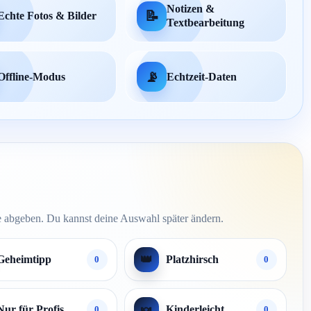
Notizen &
📝
Echte Fotos & Bilder
Textbearbeitung
📡
Offline-Modus
Echtzeit-Daten
 abgeben. Du kannst deine Auswahl später ändern.
👑
Geheimtipp
Platzhirsch
0
0
🍬
Nur für Profis
Kinderleicht
0
0