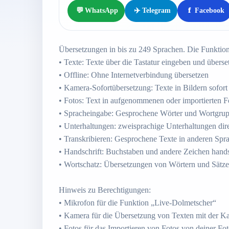
💬
WhatsApp
✈️
Telegram
f
Facebook
Übersetzungen in bis zu 249 Sprachen. Die Funktions
• Texte: Texte über die Tastatur eingeben und überse
• Offline: Ohne Internetverbindung übersetzen
• Kamera-Sofortübersetzung: Texte in Bildern sofort
• Fotos: Text in aufgenommenen oder importierten F
• Spracheingabe: Gesprochene Wörter und Wortgrup
• Unterhaltungen: zweisprachige Unterhaltungen dir
• Transkribieren: Gesprochene Texte in anderen Spr
• Handschrift: Buchstaben und andere Zeichen handsc
• Wortschatz: Übersetzungen von Wörtern und Sätz
Hinweis zu Berechtigungen:
• Mikrofon für die Funktion „Live-Dolmetscher“
• Kamera für die Übersetzung von Texten mit der K
• Fotos für das Importieren von Fotos von deiner Fot