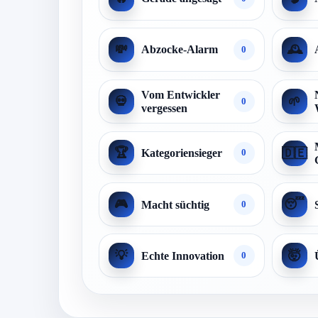
💸
🕰️
Abzocke-Alarm
0
Vom Entwickler
💀
🌱
0
vergessen
🏆
🇩🇪
Kategoriensieger
0
🎮
😴
Macht süchtig
0
💡
🤯
Echte Innovation
0