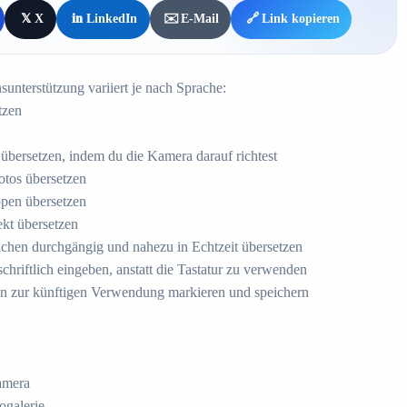
𝕏
X
in
LinkedIn
✉️
E-Mail
🔗
Link kopieren
unterstützung variiert je nach Sprache:
tzen
 übersetzen, indem du die Kamera darauf richtest
otos übersetzen
pen übersetzen
ekt übersetzen
achen durchgängig und nahezu in Echtzeit übersetzen
hriftlich eingeben, anstatt die Tastatur zu verwenden
en zur künftigen Verwendung markieren und speichern
amera
ogalerie