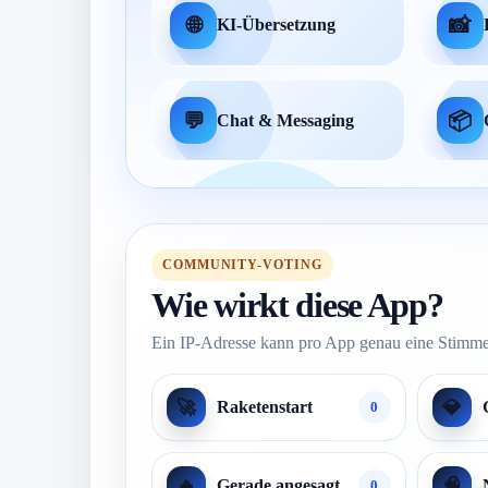
🌐
📸
KI-Übersetzung
💬
📦
Chat & Messaging
COMMUNITY-VOTING
Wie wirkt diese App?
Ein IP-Adresse kann pro App genau eine Stimme
🚀
💎
Raketenstart
0
🔥
🧠
Gerade angesagt
0