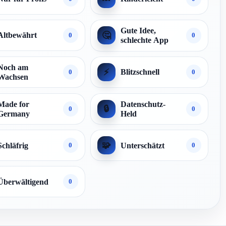
Gute Idee,
🤔
Altbewährt
0
0
schlechte App
Noch am
⚡
Blitzschnell
0
0
Wachsen
Made for
Datenschutz-
🔒
0
0
Germany
Held
🧩
Schläfrig
Unterschätzt
0
0
Überwältigend
0