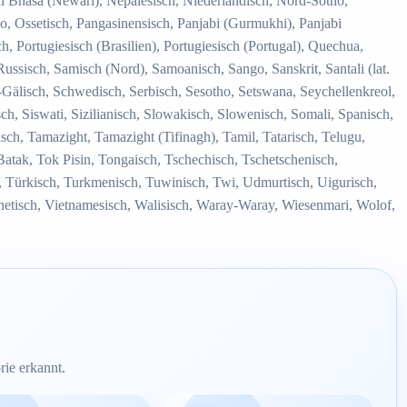
l Bhasa (Newari), Nepalesisch, Niederländisch, Nord-Sotho,
, Ossetisch, Pangasinensisch, Panjabi (Gurmukhi), Panjabi
, Portugiesisch (Brasilien), Portugiesisch (Portugal), Quechua,
sisch, Samisch (Nord), Samoanisch, Sango, Sanskrit, Santali (lat.
h-Gälisch, Schwedisch, Serbisch, Sesotho, Setswana, Seychellenkreol,
h, Siswati, Sizilianisch, Slowakisch, Slowenisch, Somali, Spanisch,
sch, Tamazight, Tamazight (Tifinagh), Tamil, Tatarisch, Telugu,
-Batak, Tok Pisin, Tongaisch, Tschechisch, Tschetschenisch,
 Türkisch, Turkmenisch, Tuwinisch, Twi, Udmurtisch, Uigurisch,
netisch, Vietnamesisch, Walisisch, Waray-Waray, Wiesenmari, Wolof,
ie erkannt.