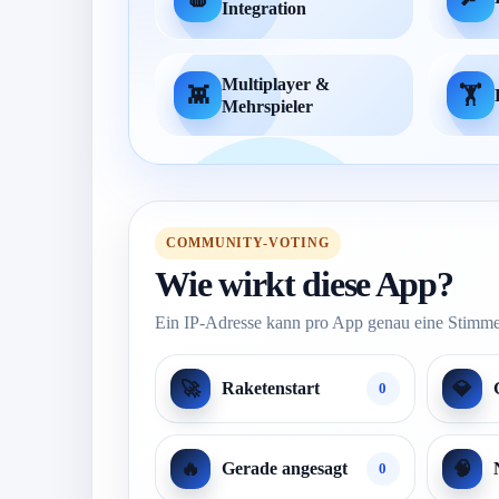
Integration
Multiplayer &
👾
🏋️
Mehrspieler
COMMUNITY-VOTING
Wie wirkt diese App?
Ein IP-Adresse kann pro App genau eine Stimme
🚀
💎
Raketenstart
0
🔥
🧠
Gerade angesagt
0