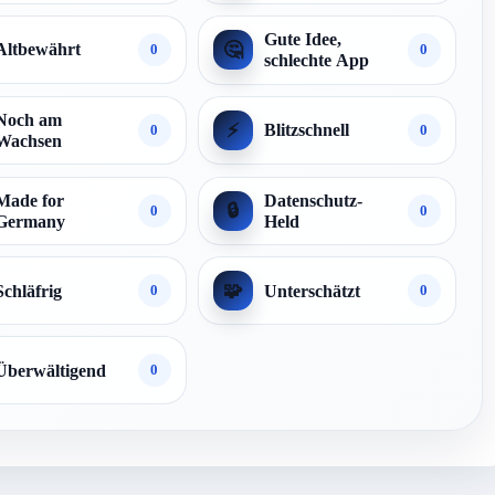
Gute Idee,
🤔
Altbewährt
0
0
schlechte App
Noch am
⚡
Blitzschnell
0
0
Wachsen
Made for
Datenschutz-
🔒
0
0
Germany
Held
🧩
Schläfrig
Unterschätzt
0
0
Überwältigend
0