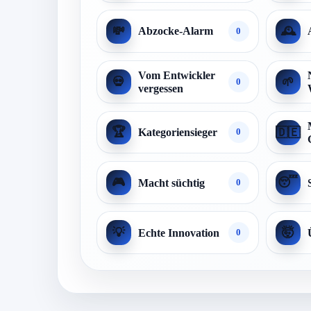
💸
🕰️
Abzocke-Alarm
0
Vom Entwickler
💀
🌱
0
vergessen
🏆
🇩🇪
Kategoriensieger
0
🎮
😴
Macht süchtig
0
💡
🤯
Echte Innovation
0