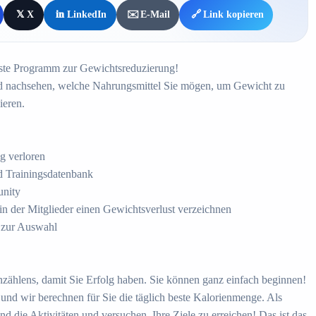
𝕏
X
in
LinkedIn
✉️
E-Mail
🔗
Link kopieren
tivste Programm zur Gewichtsreduzierung!
und nachsehen, welche Nahrungsmittel Sie mögen, um Gewicht zu
ieren.
g verloren
nd Trainingsdatenbank
unity
 in der Mitglieder einen Gewichtsverlust verzeichnen
e zur Auswahl
nzählens, damit Sie Erfolg haben. Sie können ganz einfach beginnen!
, und wir berechnen für Sie die täglich beste Kalorienmenge. Als
 die Aktivitäten und versuchen, Ihre Ziele zu erreichen! Das ist das