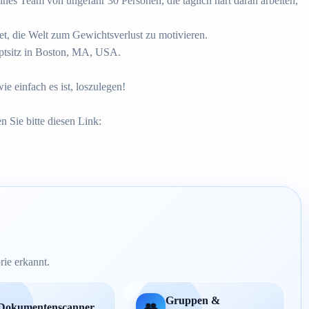
es Team von ungefähr 30 Personen, die täglich hart daran arbeiten,
utet, die Welt zum Gewichtsverlust zu motivieren.
uptsitz in Boston, MA, USA.
e einfach es ist, loszulegen!
 Sie bitte diesen Link:
ie erkannt.
Gruppen &
👥
Dokumentenscanner