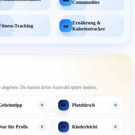
Communities
Ernährung &
🥗
Fitness-Tracking
Kalorientracker
 abgeben. Du kannst deine Auswahl später ändern.
👑
Geheimtipp
Platzhirsch
0
0
🍬
Nur für Profis
Kinderleicht
0
0