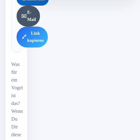
E-
✉️
Mail
Link
🔗
kopieren
Was
für
ein
Vogel
ist
das?
Wenn
Du
Dir
diese