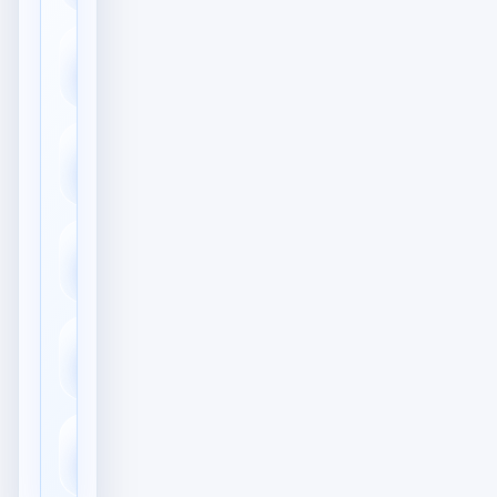
💳
In-App-Käufe
Ende-zu-Ende-
🔒
Verschlüsselung
🔍
Volltextsuche
📚
E-Books & Lesen
🏦
Banking & Konten