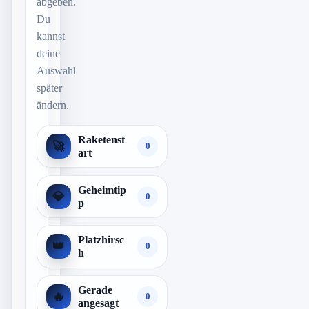
abgeben.
Du
kannst
deine
Auswahl
später
ändern.
Raketenst
🚀
0
art
Geheimtip
💎
0
p
Platzhirsc
👑
0
h
Gerade
🔥
0
angesagt