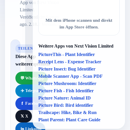
App von Next Vision
Limited.
Veröffentlicht 6 years
Mit dem iPhone scannen und direkt
ago. 2.18.2 Version.
im App Store öffnen.
Weitere Apps von Next Vision Limited
TEILEN
PictureThis - Plant Identifier
Diese App
Receipt Lens - Expense Tracker
weiterempfehlen
Picture Insect: Bug Identifier
Mobile Scanner App - Scan PDF
💬
WhatsApp
Picture Mushroom: Identifier
Picture Fish - Fish Identifier
✈️
Telegram
Picture Nature: Animal ID
f
Facebook
Picture Bird: Bird identifier
Trailscape: Hike, Bike & Run
𝕏
X
Plant Parent: Plant Care Guide
in
LinkedIn