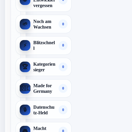
vergessen
Noch am
🌱
0
Wachsen
Blitzschnel
⚡
0
l
Kategorien
🏆
0
sieger
Made for
🇩🇪
0
Germany
Datenschu
🔒
0
tz-Held
Macht
🎮
0