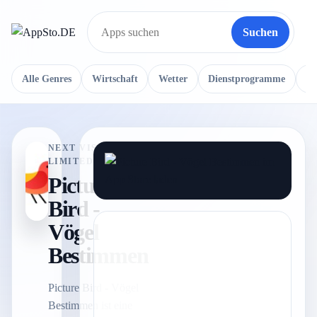
Suchen
Suche
Alle Genres
Wirtschaft
Wetter
Dienstprogramme
Re
NEXT VISION
LIMITED
Picture
Bird -
Vögel
Bestimmen
Picture Bird - Vögel
Bestimmen ist eine