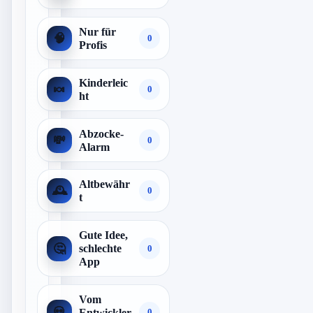
Nur für
🧠
0
Profis
Kinderleic
🍬
0
ht
Abzocke-
💸
0
Alarm
Altbewähr
🕰️
0
t
Gute Idee,
🤔
schlechte
0
App
Vom
💀
Entwickler
0